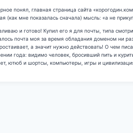
ерное понял, главная страница сайта «корогодин.ко
ая (как мне показалась сначала) мысль: «а не прику
ливаю и готово! Купил его я для почты, типа смотр
залось почта моя за время обладания доменом ни ра
ростаивает, а значит нужно действовать! О чем пис
ении года: видимо человек, бросивший пить и курит
нет, ютюб и шортсы, компьютеры, игры и цивилизаци